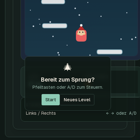
🎄
HÖHE
GESCHENKE
Bereit zum Sprung?
0
m
0
Pfeiltasten oder A/D zum Steuern.
Start
Neues Level
STEUERUNG
Links / Rechts
← → oder A/D